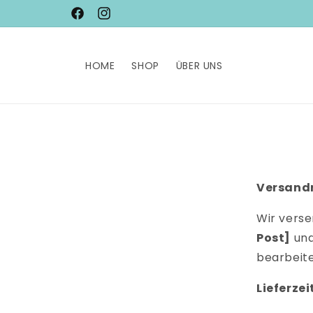
Direkt
zum
Facebook
Instagram
Inhalt
HOME
SHOP
ÜBER UNS
Versandr
Wir vers
Post]
und
bearbeite
Lieferzei